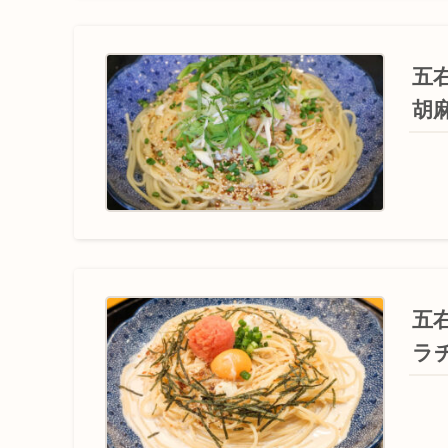
五
胡
五
ラ